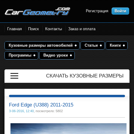
Регистрация
Войти
Размеры кузова автомобилей.
Главная
Поиск
Контакты
Заказ и оплата
Контрольные точки и кузовные
размеры. Геометрия кузова
Кузовные размеры автомобилей
Статьи
Книги
Программы
Видео уроки
СКАЧАТЬ КУЗОВНЫЕ РАЗМЕРЫ
Ford Edge (U388) 2011-2015
3-06-2016, 12:40
, посмотрело: 5802