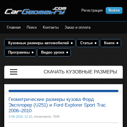
Регистрация
Войти
Размеры кузова автомобилей.
Главная
Поиск
Контакты
Заказ и оплата
Контрольные точки и кузовные
размеры. Геометрия кузова
Кузовные размеры автомобилей
Статьи
Книги
Программы
Видео уроки
СКАЧАТЬ КУЗОВНЫЕ РАЗМЕРЫ
Геометрические размеры кузова Форд
Эксплорер (U251) и Ford Explorer Sport Trac
2006–2010
3-06-2016, 12:10
, посмотрело: 7045