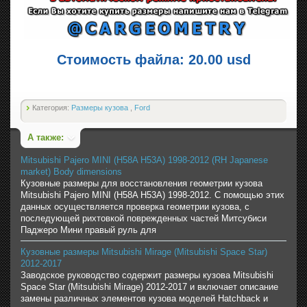
Стоимость файла: 20.00 usd
Категория:
Размеры кузова
,
Ford
А также:
Mitsubishi Pajero MINI (H58A H53A) 1998-2012 (RH Japanese
market) Body dimensions
Кузовные размеры для восстановления геометрии кузова
Mitsubishi Pajero MINI (H58A H53A) 1998-2012. С помощью этих
данных осуществляется проверка геометрии кузова, с
последующей рихтовкой поврежденных частей Митсубиси
Паджеро Мини правый руль для
Кузовные размеры Mitsubishi Mirage (Mitsubishi Space Star)
2012-2017
Заводское руководство содержит размеры кузова Mitsubishi
Space Star (Mitsubishi Mirage) 2012-2017 и включает описание
замены различных элементов кузова моделей Hatchback и