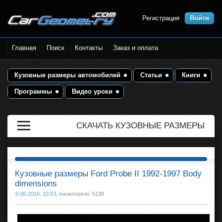
Регистрация
Войти
Размеры кузова автомобилей.
Главная
Поиск
Контакты
Заказ и оплата
Контрольные точки и кузовные
размеры. Геометрия кузова
Кузовные размеры автомобилей
Статьи
Книги
Программы
Видео уроки
СКАЧАТЬ КУЗОВНЫЕ РАЗМЕРЫ
Кузовные размеры Ford Probe II 1992-1997 Body
dimensions
3-06-2016, 10:53
, посмотрело: 5138