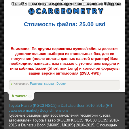
Стоимость файла: 25.00 usd
Внимание! По другим вариантам кузова/кабины делается
дополнительная выборка из стапельных баз, для ее
получения (после оплаты данных на этой странице) Вам
необходимо написать нам письмо с уточнением модели и
типа кабины, Базой (Short или Long) и колесной формулы
вашей версии автомобиля (2WD, 4WD)
Категория:
Размеры кузова
,
Dodge
А также:
Toyota Passo (KGC3 NGC3) и Daihatsu Boon 2010–2015 (RH
Japanese market) Body dimensions
Кузовные размеры для восстановления геометрии кузова
автомобилей Toyota Passo (KGC30 KGC35 NGC30 GC35) 2010-
2015 и Daihatsu Boon (M600S, M610S) 2010–2015. С помощью