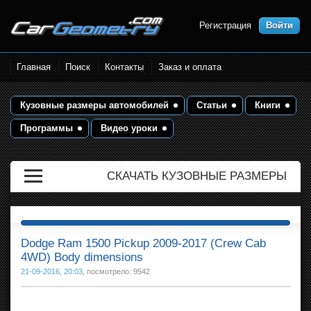
Регистрация
Войти
Размеры кузова автомобилей.
Главная
Поиск
Контакты
Заказ и оплата
Контрольные точки и кузовные
размеры. Геометрия кузова
Кузовные размеры автомобилей
Статьи
Книги
Программы
Видео уроки
СКАЧАТЬ КУЗОВНЫЕ РАЗМЕРЫ
Dodge Ram 1500 Pickup 2009-2017 (Crew Cab
4WD) Body dimensions
21-09-2016, 20:03
, посмотрело: 9542