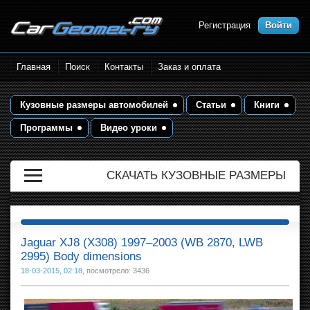
Регистрация
Войти
Размеры кузова автомобилей.
Главная
Поиск
Контакты
Заказ и оплата
Контрольные точки и кузовные
размеры. Геометрия кузова
Кузовные размеры автомобилей
Статьи
Книги
Программы
Видео уроки
СКАЧАТЬ КУЗОВНЫЕ РАЗМЕРЫ
Jaguar XJ8 (X308) 1997–2003 (WB 2870, LWB
2995) Body dimensions
18-03-2015, 02:18
, посмотрело: 3436