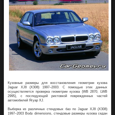
Кузовные размеры для восстановления геометрии кузова
Jaguar XJ8 (X308) 1997–2003. С помощью этих данных
осуществляется проверка геометрии кузова (WB 2870, LWB
2995), с последующей рихтовкой поврежденных частей
автомобилей Ягуар XJ.
Выборка из различных стендовых баз по Jaguar XJ8 (X308)
1997–2003 Body dimensions, стендовые размеры кузова седан