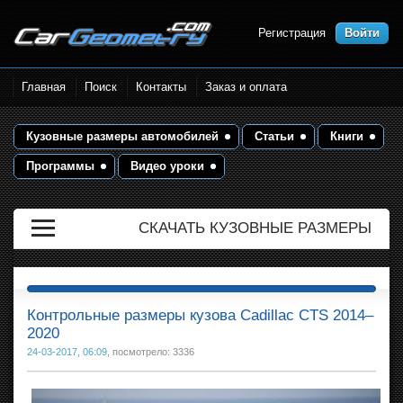
Регистрация
Войти
Размеры кузова автомобилей.
Главная
Поиск
Контакты
Заказ и оплата
Контрольные точки и кузовные
размеры. Геометрия кузова
Кузовные размеры автомобилей
Статьи
Книги
Программы
Видео уроки
СКАЧАТЬ КУЗОВНЫЕ РАЗМЕРЫ
Контрольные размеры кузова Cadillac CTS 2014–
2020
24-03-2017, 06:09
, посмотрело: 3336