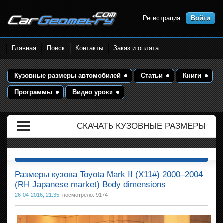
Регистрация
Войти
Размеры кузова автомобилей.
Главная
Поиск
Контакты
Заказ и оплата
Контрольные точки и кузовные
размеры. Геометрия кузова
Кузовные размеры автомобилей
Статьи
Книги
Программы
Видео уроки
СКАЧАТЬ КУЗОВНЫЕ РАЗМЕРЫ
Размеры кузова Toyota Mark II (X11#) 2000–2004
(RH Japanese market) Body dimensions
26-04-2016, 21:35
, посмотрело: 9174