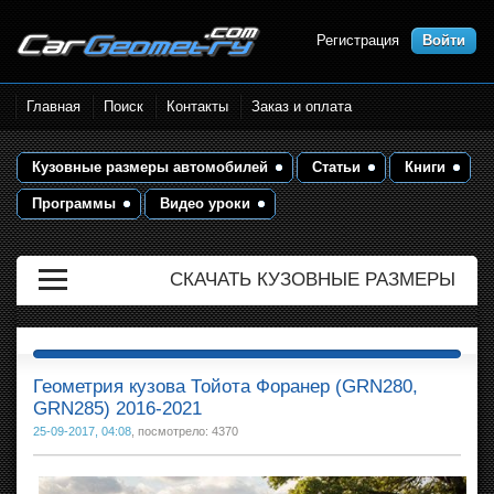
Регистрация
Войти
Размеры кузова автомобилей.
Главная
Поиск
Контакты
Заказ и оплата
Контрольные точки и кузовные
размеры. Геометрия кузова
Кузовные размеры автомобилей
Статьи
Книги
Программы
Видео уроки
СКАЧАТЬ КУЗОВНЫЕ РАЗМЕРЫ
Геометрия кузова Тойота Форанер (GRN280,
GRN285) 2016-2021
25-09-2017, 04:08
, посмотрело: 4370