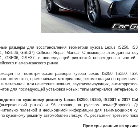
ные размеры для восстановления геометрии кузова Lexus IS250, IS35
, GSE36‚ GSE37) Collision Repair Manual. С помощью этих данных ос
1‚ GSE36‚ GSE37, с последующей рихтовкой поврежденных частей Л
ейского и американского рынка.
мация по геометрическим размеры кузова Lexus IS250, IS350, IS20
ных элементов, применяемым материалам, рекомендации по применимы
 и материалы для нанесения шовных, звукоизолирующих, антикоррозион
нтов для последующей установки новых; типы материалов интерьера, о
одство по кузовному ремонту Lexus IS250, IS350, IS200T с 2017 Col
е(американский рынок) и 96 страниц на русском языке(Европа). Д
чительно полезной и необходимой информации для занимающихся ку
по кузовному ремонту автомобилей Лексус ИС рестайлинг третьего поко
Примеры данных из архив