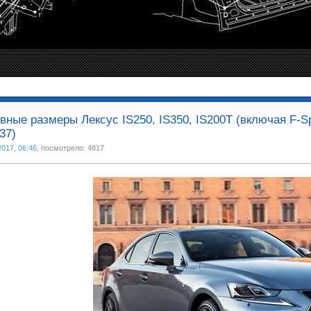
вные размеры Лексус IS250, IS350, IS200T (включая F-S
37)
2017, 06:46
, посмотрело: 4817