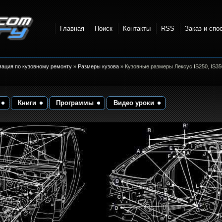
Главная
Поиск
Контакты
RSS
Заказ и спо
точки и
мация по кузовному ремонту
»
Размеры кузова
» Кузовные размеры Лексус IS250, IS35
Книги
Программы
Видео уроки