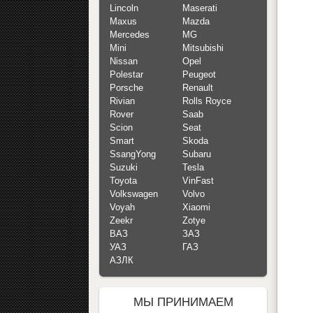
Lincoln
Maserati
Maxus
Mazda
Mercedes
MG
Mini
Mitsubishi
Nissan
Opel
Polestar
Peugeot
Porsche
Renault
Rivian
Rolls Royce
Rover
Saab
Scion
Seat
Smart
Skoda
SsangYong
Subaru
Suzuki
Tesla
Toyota
VinFast
Volkswagen
Volvo
Voyah
Xiaomi
Zeekr
Zotye
ВАЗ
ЗАЗ
УАЗ
ГАЗ
АЗЛК
МЫ ПРИНИМАЕМ