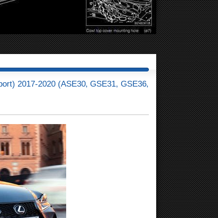
port) 2017-2020 (ASE30‚ GSE31, GSE36‚