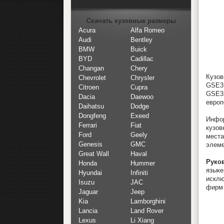
Скачать кузовные размеры
Acura
Alfa Romeo
Audi
Bentley
BMW
Buick
BYD
Cadillac
Changan
Chery
Кузов
Chevrolet
Chrysler
GSE31
Citroen
Cupra
GSE3
Dacia
Daewoo
европ
Daihatsu
Dodge
Dongfeng
Exeed
Инфор
Ferrari
Fiat
кузов
Ford
Geely
места
Genesis
GMC
элеме
Great Wall
Haval
Руков
Honda
Hummer
язык
Hyundai
Infiniti
исклю
Isuzu
JAC
фирм 
Jaguar
Jeep
Kia
Lamborghini
Lancia
Land Rover
Lexus
Li Xiang