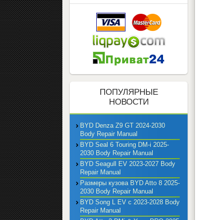
ПОПУЛЯРНЫЕ
НОВОСТИ
BYD Denza Z9 GT 2024-2030
Body Repair Manual
BYD Seal 6 Touring DM-i 2025-
2030 Body Repair Manual
BYD Seagull EV 2023-2027 Body
Repair Manual
Размеры кузова BYD Atto 8 2025-
2030 Body Repair Manual
BYD Song L EV с 2023-2028 Body
Repair Manual