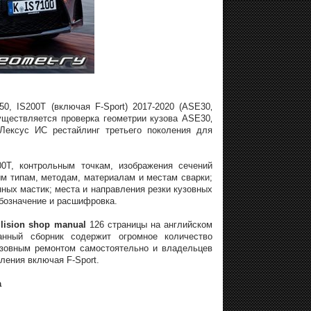
0, IS200T (включая F-Sport) 2017-2020 (ASE30‚
уществляется проверка геометрии кузова ASE30‚
ексус ИС рестайлинг третьего поколения для
0T, контрольным точкам, изображения сечений
м типам, методам, материалам и местам сварки;
ных мастик; места и направления резки кузовных
бозначение и расшифровка.
lision shop manual
126 страницы на английском
анный сборник содержит огромное количество
зовным ремонтом самостоятельно и владельцев
ления включая F-Sport.
а