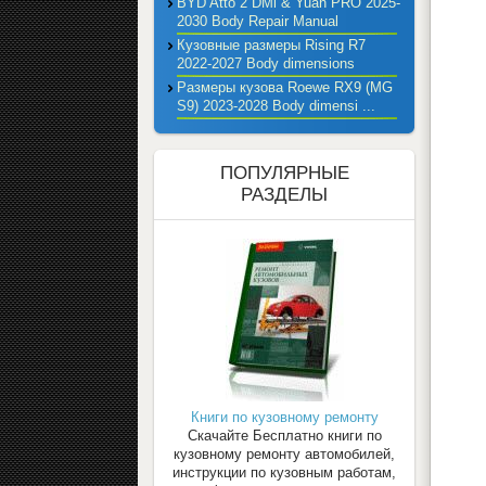
BYD Atto 2 DMi & Yuan PRO 2025-
2030 Body Repair Manual
Кузовные размеры Rising R7
2022-2027 Body dimensions
Размеры кузова Roewe RX9 (MG
S9) 2023-2028 Body dimensi ...
ПОПУЛЯРНЫЕ
РАЗДЕЛЫ
Книги по кузовному ремонту
Скачайте Бесплатно книги по
кузовному ремонту автомобилей,
инструкции по кузовным работам,