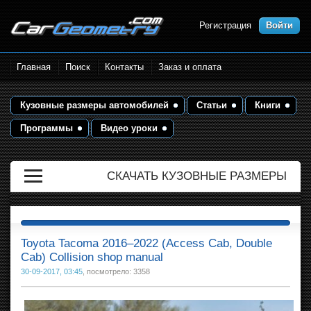
Регистрация
Войти
Размеры кузова автомобилей.
Главная
Поиск
Контакты
Заказ и оплата
Контрольные точки и кузовные
размеры. Геометрия кузова
Кузовные размеры автомобилей
Статьи
Книги
Программы
Видео уроки
СКАЧАТЬ КУЗОВНЫЕ РАЗМЕРЫ
Toyota Tacoma 2016–2022 (Access Cab, Double
Cab) Collision shop manual
30-09-2017, 03:45
, посмотрело: 3358