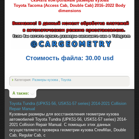
Скачать контрольные размеры кузова
Toyota Tacoma (Access Cab, Double Cab) 2016–2022 Body
dimensions
Стоимость файла: 30.00 usd
Категория:
Размеры кузова
,
Toyota
А также:
Toyota Tundra (UPK51-56, USK51-57 series) 2014-2021 Collision
Repair Manual
Кузовные размеры для восстановления геометрии кузова
автомобилей Toyota Tundra (UPK51-56, USK51-57 series) 2014-
2021 Collision Repair Manual. С помощью этих данных
осуществляется проверка геометрии кузова CrewMax, Double
Cab, Regular Cab, с