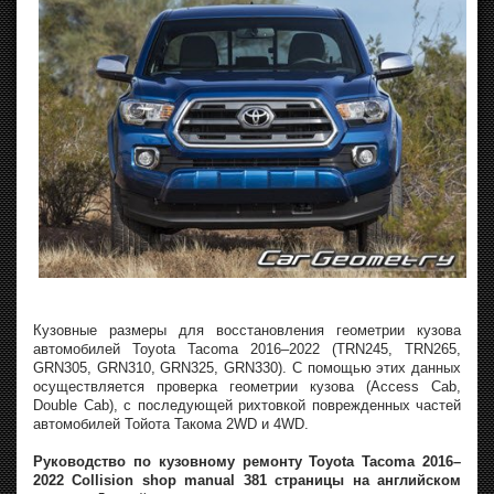
Кузовные размеры для восстановления геометрии кузова
автомобилей Toyota Tacoma 2016–2022 (TRN245, TRN265,
GRN305, GRN310, GRN325, GRN330). С помощью этих данных
осуществляется проверка геометрии кузова (Access Cab,
Double Cab), с последующей рихтовкой поврежденных частей
автомобилей Тойота Такома 2WD и 4WD.
Руководство по кузовному ремонту Toyota Tacoma 2016–
2022 Collision shop manual 381 страницы на английском