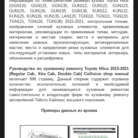
Информация по геометрическим размеры кузова Toyota Hilux
(GGN120, GGN125, GGN135, GUN112, GUN122, GUN123,
GUN125, GUN126, GUN135, GUN136, KUN112, KUN122,
KUN125, KUN126, KUN135, LAN125, TGN110, TGN111, TGN120,
TGN121, TGN126, TGN136) 2015-2021, контрольным точкам,
изображения сечений кузовных элементов, применяемым
материалам, рекомендации по применимым типам, методам,
материалам и местам сварки; места и материалы для
нанесения шовных, звукоизолирующих, антикоррозионных
мастик; места и направления резки кузовных элементов для
последующей установки новых; типы материалов интерьера,
обозначение и расшифровка.
Руководство по кузовному ремонту Toyota Hilux 2015-2021
(Regular Cab, Xtra Cab, Double Cab) Collision shop manual
включает 898 страниц. Данный сборник содержит огромное
количество исключительно полезной и необходимой
информации для занимающихся кузовным ремонтом
самостоятельно и владельцев фирм по кузовному ремонту
автомобилей Тойота Хайлюкс восьмого поколения.
Примеры данных из архива