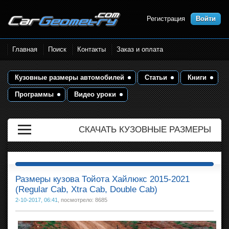
Регистрация
Войти
Размеры кузова автомобилей.
Главная
Поиск
Контакты
Заказ и оплата
Контрольные точки и кузовные
размеры. Геометрия кузова
Кузовные размеры автомобилей
Статьи
Книги
Программы
Видео уроки
СКАЧАТЬ КУЗОВНЫЕ РАЗМЕРЫ
Размеры кузова Тойота Хайлюкс 2015-2021
(Regular Cab, Xtra Cab, Double Cab)
2-10-2017, 06:41
, посмотрело: 8685