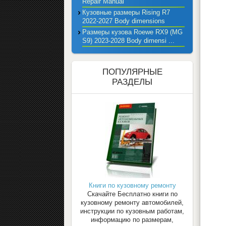
Repair Manual
Кузовные размеры Rising R7
2022-2027 Body dimensions
Размеры кузова Roewe RX9 (MG
S9) 2023-2028 Body dimensi ...
ПОПУЛЯРНЫЕ
РАЗДЕЛЫ
Книги по кузовному ремонту
Скачайте Бесплатно книги по
кузовному ремонту автомобилей,
инструкции по кузовным работам,
информацию по размерам,