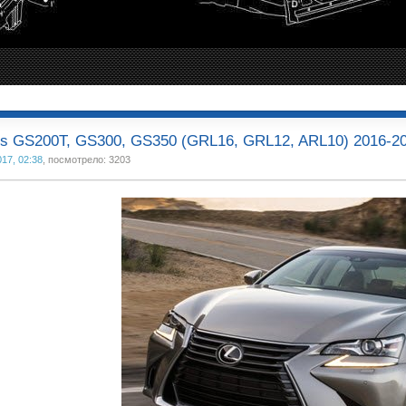
s GS200T, GS300, GS350 (GRL16, GRL12, ARL10) 2016-2
017, 02:38
, посмотрело: 3203