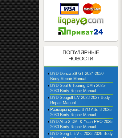
ПОПУЛЯРНЫЕ
НОВОСТИ
BYD Denza Z9 GT 2024-2030
Body Repair Manual
BYD Seal 6 Touring DM-i 2025-
2030 Body Repair Manual
BYD Seagull EV 2023-2027 Body
Repair Manual
Размеры кузова BYD Atto 8 2025-
2030 Body Repair Manual
BYD Atto 2 DMi & Yuan PRO 2025-
2030 Body Repair Manual
BYD Song L EV с 2023-2028 Body