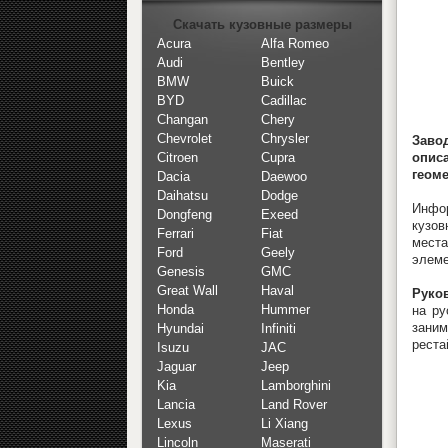
Скачать кузовные размеры
Acura
Alfa Romeo
Audi
Bentley
BMW
Buick
BYD
Cadillac
Changan
Chery
Chevrolet
Chrysler
Заво
опис
Citroen
Cupra
геоме
Dacia
Daewoo
Daihatsu
Dodge
Инфор
Dongfeng
Exeed
кузов
Ferrari
Fiat
места
Ford
Geely
элеме
Genesis
GMC
Great Wall
Haval
Руков
Honda
Hummer
на ру
зани
Hyundai
Infiniti
реста
Isuzu
JAC
Jaguar
Jeep
Kia
Lamborghini
Lancia
Land Rover
Lexus
Li Xiang
Lincoln
Maserati