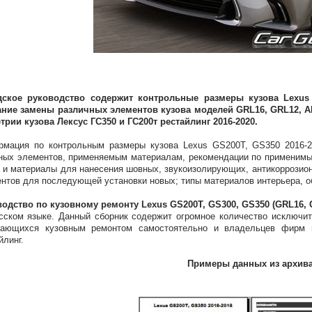
дское руководство содержит контрольные размеры кузова Lexus 
ание замены различных элементов кузова моделей GRL16, GRL12, A
трии кузова Лексус ГС350 и ГС200т рестайлинг 2016-2020.
мация по контрольным размеры кузова Lexus GS200T, GS350 2016-20
ных элементов, применяемым материалам, рекомендации по применимы
 и материалы для нанесения шовных, звукоизолирующих, антикоррозион
нтов для последующей установки новых; типы материалов интерьера, о
одство по кузовному ремонту Lexus GS200T, GS300, GS350 (GRL16, GR
сском языке. Данный сборник содержит огромное количество исключи
мающихся кузовным ремонтом самостоятельно и владельцев фирм 
йлинг.
Примеры данных из архив