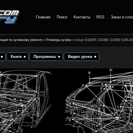
Главная
Поиск
Контакты
RSS
Заказ и спо
точки и
мация по кузовному ремонту
»
Размеры кузова
» Lexus GS200T, GS300, GS350 (GRL16
Книги
Программы
Видео уроки