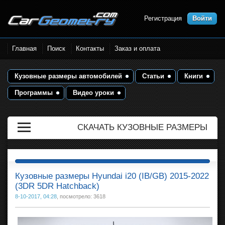
Регистрация
Войти
Размеры кузова автомобилей.
Главная
Поиск
Контакты
Заказ и оплата
Контрольные точки и кузовные
размеры. Геометрия кузова
Кузовные размеры автомобилей
Статьи
Книги
Программы
Видео уроки
СКАЧАТЬ КУЗОВНЫЕ РАЗМЕРЫ
Кузовные размеры Hyundai i20 (IB/GB) 2015-2022
(3DR 5DR Hatchback)
8-10-2017, 04:28
, посмотрело: 3618