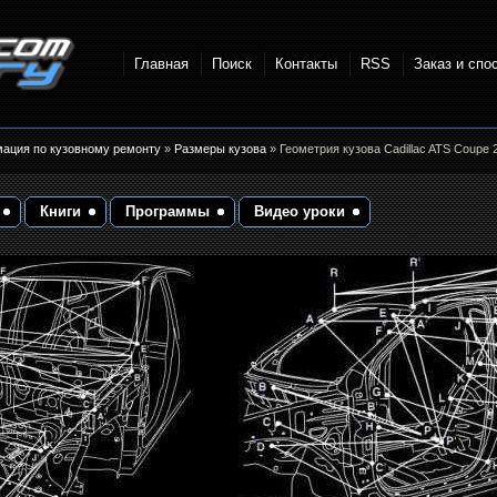
Главная
Поиск
Контакты
RSS
Заказ и спо
точки и
мация по кузовному ремонту
»
Размеры кузова
» Геометрия кузова Cadillac ATS Coupe 
Книги
Программы
Видео уроки