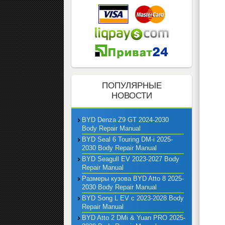
ПОПУЛЯРНЫЕ
НОВОСТИ
BYD Denza Z9 GT 2024-2030
Body Repair Manual
BYD Seal 6 Touring DM-i 2025-
2030 Body Repair Manual
BYD Seagull EV 2023-2027 Body
Repair Manual
Размеры кузова BYD Atto 8 2025-
2030 Body Repair Manual
BYD Song L EV с 2023-2028 Body
Repair Manual
BYD Atto 2 DMi & Yuan PRO 2025-