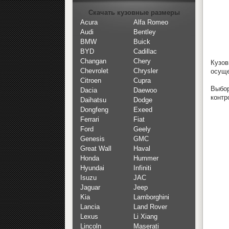
Скачать кузовные размеры
Acura
Alfa Romeo
Audi
Bentley
BMW
Buick
BYD
Cadillac
Changan
Chery
Кузо
Chevrolet
Chrysler
осуще
Citroen
Cupra
Выбор
Dacia
Daewoo
контр
Daihatsu
Dodge
Dongfeng
Exeed
Ferrari
Fiat
Ford
Geely
Genesis
GMC
Great Wall
Haval
Honda
Hummer
Hyundai
Infiniti
Isuzu
JAC
Jaguar
Jeep
Kia
Lamborghini
Lancia
Land Rover
Lexus
Li Xiang
Lincoln
Maserati