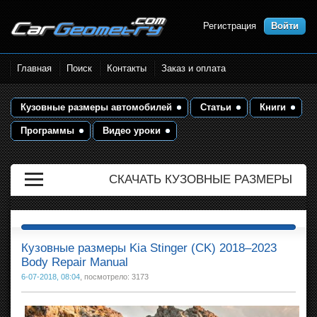
Регистрация
Войти
Размеры кузова автомобилей.
Главная
Поиск
Контакты
Заказ и оплата
Контрольные точки и кузовные
размеры. Геометрия кузова
Кузовные размеры автомобилей
Статьи
Книги
Программы
Видео уроки
СКАЧАТЬ КУЗОВНЫЕ РАЗМЕРЫ
Кузовные размеры Kia Stinger (CK) 2018–2023
Body Repair Manual
6-07-2018, 08:04
, посмотрело: 3173