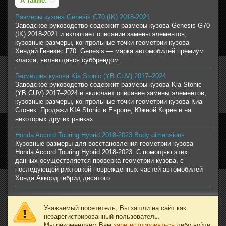
А также:
Размеры кузова Genesis G70 (IK) 2018-2021
Заводское руководство содержит размеры кузова Genesis G70
(IK) 2018-2021 и включает описание замены элементов,
кузовные размеры, контрольные точки геометрии кузова
Хендай Генезис Г70. Genesis — марка автомобилей премиум
класса, являющаяся суббрендом
Геометрия кузова Kia Stonic (YB CUV) 2017–2024
Заводское руководство содержит размеры кузова Kia Stonic
(YB CUV) 2017–2024 и включает описание замены элементов,
кузовные размеры, контрольные точки геометрии кузова Киа
Стоник. Продажи KIA Stonic в Европе, Южной Корее и на
некоторых других рынках
Honda Accord Touring Hybrid 2018-2023 Body dimensions
Кузовные размеры для восстановления геометрии кузова
Honda Accord Touring Hybrid 2018-2023. С помощью этих
данных осуществляется проверка геометрии кузова, с
последующей рихтовкой поврежденных частей автомобилей
Хонда Аккорд гибрид десятого
Уважаемый посетитель, Вы зашли на сайт как
незарегистрированный пользователь.
Мы рекомендуем Вам
зарегистрироваться
либо войти