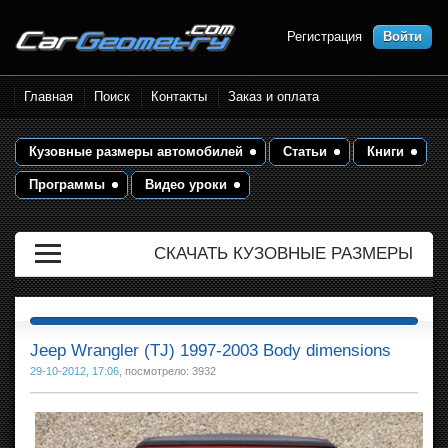
Регистрация
Войти
Размеры кузова автомобилей.
Главная
Поиск
Контакты
Заказ и оплата
Контрольные точки и кузовные
размеры. Геометрия кузова
Кузовные размеры автомобилей
Статьи
Книги
Программы
Видео уроки
СКАЧАТЬ КУЗОВНЫЕ РАЗМЕРЫ
Jeep Wrangler (TJ) 1997-2003 Body dimensions
29-10-2012, 17:06
, посмотрело: 3932