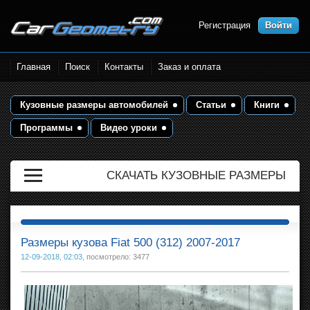
Регистрация
Войти
Размеры кузова автомобилей.
Главная
Поиск
Контакты
Заказ и оплата
Контрольные точки и кузовные
размеры. Геометрия кузова
Кузовные размеры автомобилей
Статьи
Книги
Программы
Видео уроки
СКАЧАТЬ КУЗОВНЫЕ РАЗМЕРЫ
Размеры кузова Fiat 500 (312) 2007-2017
12-09-2018, 02:03
, посмотрело: 3477