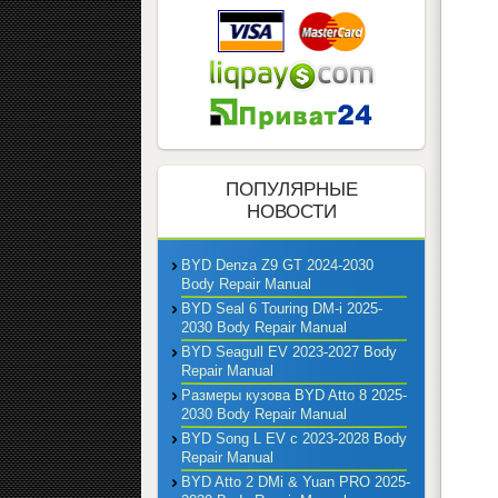
ПОПУЛЯРНЫЕ
НОВОСТИ
BYD Denza Z9 GT 2024-2030
Body Repair Manual
BYD Seal 6 Touring DM-i 2025-
2030 Body Repair Manual
BYD Seagull EV 2023-2027 Body
Repair Manual
Размеры кузова BYD Atto 8 2025-
2030 Body Repair Manual
BYD Song L EV с 2023-2028 Body
Repair Manual
BYD Atto 2 DMi & Yuan PRO 2025-