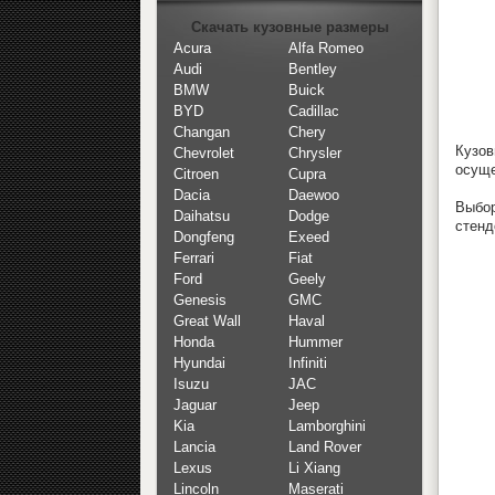
Скачать кузовные размеры
Acura
Alfa Romeo
Audi
Bentley
BMW
Buick
BYD
Cadillac
Changan
Chery
Кузо
Chevrolet
Chrysler
осуще
Citroen
Cupra
Dacia
Daewoo
Выбор
Daihatsu
Dodge
стенд
Dongfeng
Exeed
Ferrari
Fiat
Ford
Geely
Genesis
GMC
Great Wall
Haval
Honda
Hummer
Hyundai
Infiniti
Isuzu
JAC
Jaguar
Jeep
Kia
Lamborghini
Lancia
Land Rover
Lexus
Li Xiang
Lincoln
Maserati