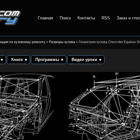
Главная
Поиск
Контакты
RSS
Заказ и спо
точки и
мация по кузовному ремонту
»
Размеры кузова
» Геометрия кузова Chevrolet Equinox II
Книги
Программы
Видео уроки