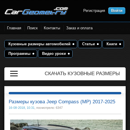
Регистрация
Войти
Размеры кузова автомобилей.
Главная
Поиск
Контакты
Заказ и оплата
Контрольные точки и кузовные
размеры. Геометрия кузова
Кузовные размеры автомобилей
Статьи
Книги
Программы
Видео уроки
СКАЧАТЬ КУЗОВНЫЕ РАЗМЕРЫ
Размеры кузова Jeep Compass (MP) 2017-2025
16-08-2018, 10:31
, посмотрело: 6347