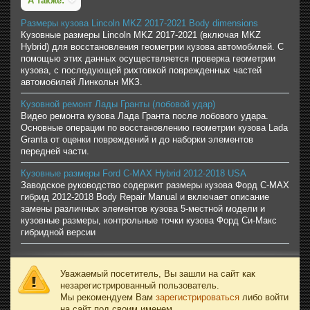
А также:
Размеры кузова Lincoln MKZ 2017-2021 Body dimensions
Кузовные размеры Lincoln MKZ 2017-2021 (включая MKZ
Hybrid) для восстановления геометрии кузова автомобилей. С
помощью этих данных осуществляется проверка геометрии
кузова, с последующей рихтовкой поврежденных частей
автомобилей Линкольн МКЗ.
Кузовной ремонт Лады Гранты (лобовой удар)
Видео ремонта кузова Лада Гранта после лобового удара.
Основные операции по восстановлению геометрии кузова Lada
Granta от оценки повреждений и до наборки элементов
передней части.
Кузовные размеры Ford C-MAX Hybrid 2012-2018 USA
Заводское руководство содержит размеры кузова Форд C-MAX
гибрид 2012-2018 Body Repair Manual и включает описание
замены различных элементов кузова 5-местной модели и
кузовные размеры, контрольные точки кузова Форд Си-Макс
гибридной версии
Уважаемый посетитель, Вы зашли на сайт как
незарегистрированный пользователь.
Мы рекомендуем Вам
зарегистрироваться
либо войти
на сайт под своим именем.