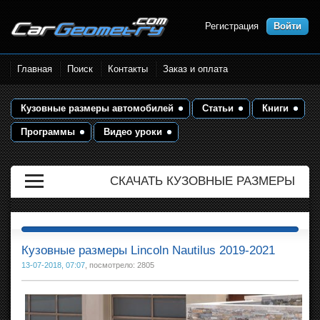
Регистрация
Войти
Размеры кузова автомобилей.
Главная
Поиск
Контакты
Заказ и оплата
Контрольные точки и кузовные
размеры. Геометрия кузова
Кузовные размеры автомобилей
Статьи
Книги
Программы
Видео уроки
СКАЧАТЬ КУЗОВНЫЕ РАЗМЕРЫ
Кузовные размеры Lincoln Nautilus 2019-2021
13-07-2018, 07:07
, посмотрело: 2805