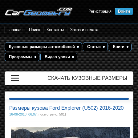
Регистрация
Войти
Размеры кузова автомобилей.
Главная
Поиск
Контакты
Заказ и оплата
Контрольные точки и кузовные
размеры. Геометрия кузова
Кузовные размеры автомобилей
Статьи
Книги
Программы
Видео уроки
СКАЧАТЬ КУЗОВНЫЕ РАЗМЕРЫ
Размеры кузова Ford Explorer (U502) 2016-2020
16-08-2018, 06:07
, посмотрело: 5011