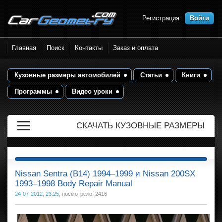
Регистрация
Войти
Размеры кузова автомобилей.
Главная
Поиск
Контакты
Заказ и оплата
Контрольные точки и кузовные
размеры. Геометрия кузова
Кузовные размеры автомобилей
Статьи
Книги
Программы
Видео уроки
СКАЧАТЬ КУЗОВНЫЕ РАЗМЕРЫ
Nissan Sentra (B14) 1994–1999 и Nissan 200SX
1993–1998 Body Repair Manual
24-07-2012, 23:25
, посмотрело: 2416