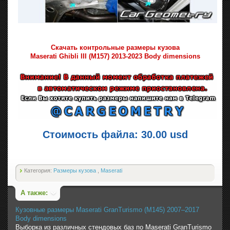
Скачать контрольные размеры кузова
Maserati Ghibli III (M157) 2013-2023 Body dimensions
Стоимость файла: 30.00 usd
Категория:
Размеры кузова
,
Maserati
А также:
Кузовные размеры Maserati GranTurismo (M145) 2007–2017
Body dimensions
Выборка из различных стендовых баз по Maserati GranTurismo