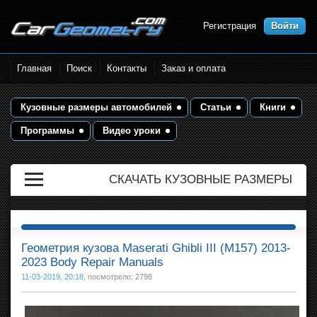
Регистрация
Войти
Размеры кузова автомобилей.
Главная
Поиск
Контакты
Заказ и оплата
Контрольные точки и кузовные
размеры. Геометрия кузова
Кузовные размеры автомобилей
Статьи
Книги
Программы
Видео уроки
СКАЧАТЬ КУЗОВНЫЕ РАЗМЕРЫ
Геометрия кузова Maserati Ghibli III (M157) 2013-
2023 Body Repair Manuals
11-03-2019, 20:18
, посмотрело: 2798