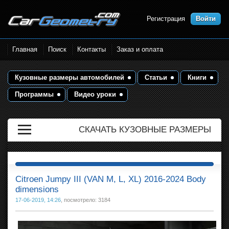
Регистрация
Войти
Размеры кузова автомобилей.
Главная
Поиск
Контакты
Заказ и оплата
Контрольные точки и кузовные
размеры. Геометрия кузова
Кузовные размеры автомобилей
Статьи
Книги
Программы
Видео уроки
СКАЧАТЬ КУЗОВНЫЕ РАЗМЕРЫ
Citroen Jumpy III (VAN M, L, XL) 2016-2024 Body
dimensions
17-06-2019, 14:26
, посмотрело: 3184