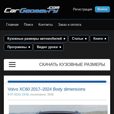
Регистрация
Войти
Размеры кузова автомобилей.
Главная
Поиск
Контакты
Заказ и оплата
Контрольные точки и кузовные
размеры. Геометрия кузова
Кузовные размеры автомобилей
Статьи
Книги
Программы
Видео уроки
СКАЧАТЬ КУЗОВНЫЕ РАЗМЕРЫ
Volvo XC60 2017–2024 Body dimensions
9-07-2019, 23:50
, посмотрело: 3506