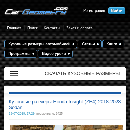
Регистрация
Войти
Размеры кузова автомобилей.
Главная
Поиск
Контакты
Заказ и оплата
Контрольные точки и кузовные
размеры. Геометрия кузова
Кузовные размеры автомобилей
Статьи
Книги
Программы
Видео уроки
СКАЧАТЬ КУЗОВНЫЕ РАЗМЕРЫ
Кузовные размеры Honda Insight (ZE4) 2018-2023
Sedan
13-07-2019, 17:29
, посмотрело: 3425