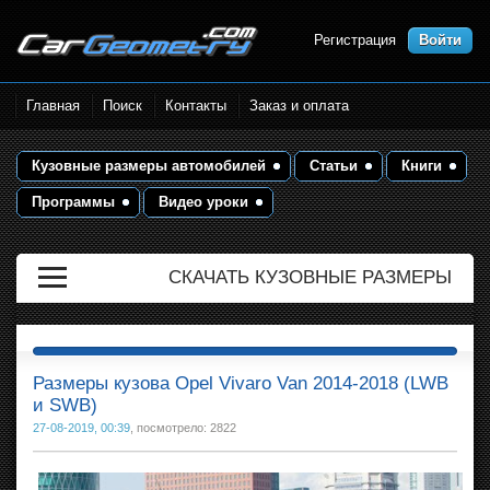
Регистрация
Войти
Размеры кузова автомобилей.
Главная
Поиск
Контакты
Заказ и оплата
Контрольные точки и кузовные
размеры. Геометрия кузова
Кузовные размеры автомобилей
Статьи
Книги
Программы
Видео уроки
СКАЧАТЬ КУЗОВНЫЕ РАЗМЕРЫ
Размеры кузова Opel Vivaro Van 2014-2018 (LWB
и SWB)
27-08-2019, 00:39
, посмотрело: 2822