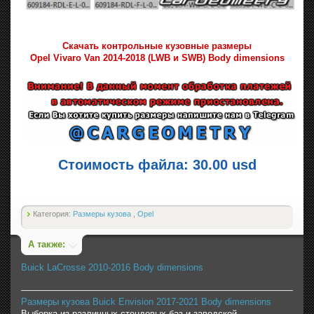
Скачать контрольные кузовные размеры
Opel Vivaro Van 2014-2018 (LWB и SWB) Body dimensions
Стоимость файла: 30.00 usd
Категория:
Размеры кузова
,
Opel
А также:
Buick LaCrosse 2010-2016 Body dimensions
Размеры кузова Buick Envision 2017-2021 Body dimensions
Выборка из различных стендовых баз и заводской