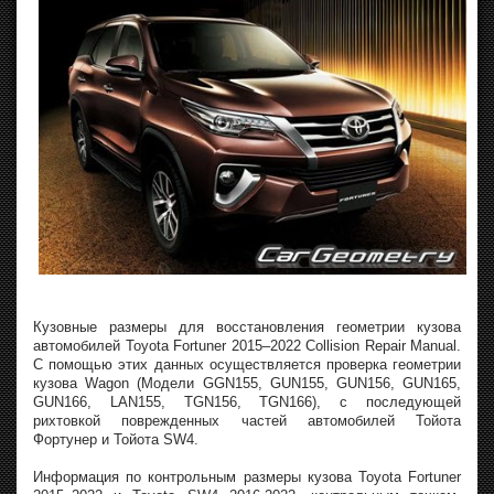
Кузовные размеры для восстановления геометрии кузова
автомобилей Toyota Fortuner 2015–2022 Collision Repair Manual.
С помощью этих данных осуществляется проверка геометрии
кузова Wagon (Модели GGN155, GUN155, GUN156, GUN165,
GUN166, LAN155, TGN156, TGN166), с последующей
рихтовкой поврежденных частей автомобилей Тойота
Фортунер и Тойота SW4.
Информация по контрольным размеры кузова Toyota Fortuner