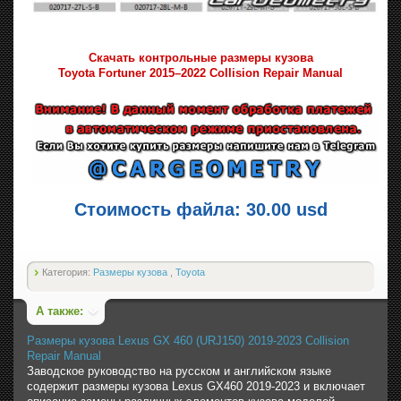
Скачать контрольные размеры кузова
Toyota Fortuner 2015–2022 Collision Repair Manual
Стоимость файла: 30.00 usd
Категория:
Размеры кузова
,
Toyota
А также:
Размеры кузова Lexus GX 460 (URJ150) 2019-2023 Collision
Repair Manual
Заводское руководство на русском и английском языке
содержит размеры кузова Lexus GX460 2019-2023 и включает