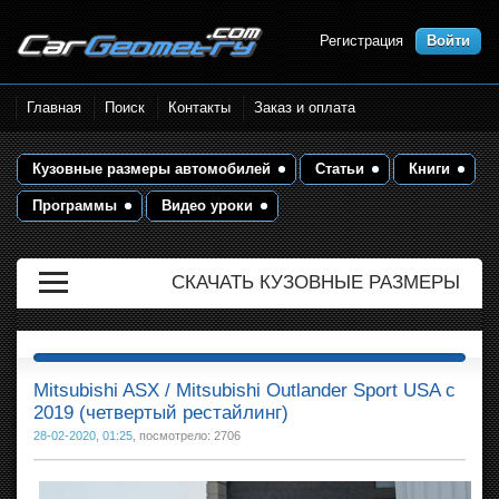
Регистрация
Войти
Размеры кузова автомобилей.
Главная
Поиск
Контакты
Заказ и оплата
Контрольные точки и кузовные
размеры. Геометрия кузова
Кузовные размеры автомобилей
Статьи
Книги
Программы
Видео уроки
СКАЧАТЬ КУЗОВНЫЕ РАЗМЕРЫ
Mitsubishi ASX / Mitsubishi Outlander Sport USA с
2019 (четвертый рестайлинг)
28-02-2020, 01:25
, посмотрело: 2706