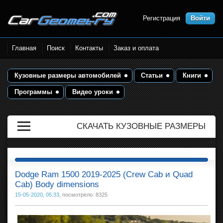
Регистрация
Войти
Размеры кузова автомобилей.
Главная
Поиск
Контакты
Заказ и оплата
Контрольные точки и кузовные
размеры. Геометрия кузова
Кузовные размеры автомобилей
Статьи
Книги
Программы
Видео уроки
СКАЧАТЬ КУЗОВНЫЕ РАЗМЕРЫ
Dodge Ram 1500 2019-2025 (Crew Cab и Quad
Cab) Body dimensions
15-05-2020, 05:33
, посмотрело: 8325