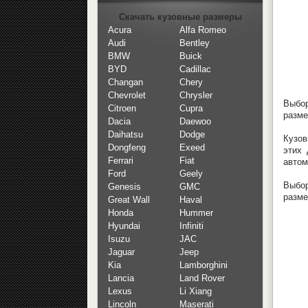
Скачать кузовные размеры
Acura
Alfa Romeo
Audi
Bentley
BMW
Buick
BYD
Cadillac
Changan
Chery
Chevrolet
Chrysler
Выбор
Citroen
Cupra
разме
Dacia
Daewoo
Daihatsu
Dodge
Кузов
Dongfeng
Exeed
этих 
Ferrari
Fiat
автом
Ford
Geely
Выбор
Genesis
GMC
разме
Great Wall
Haval
Honda
Hummer
Hyundai
Infiniti
Isuzu
JAC
Jaguar
Jeep
Kia
Lamborghini
Lancia
Land Rover
Lexus
Li Xiang
Lincoln
Maserati