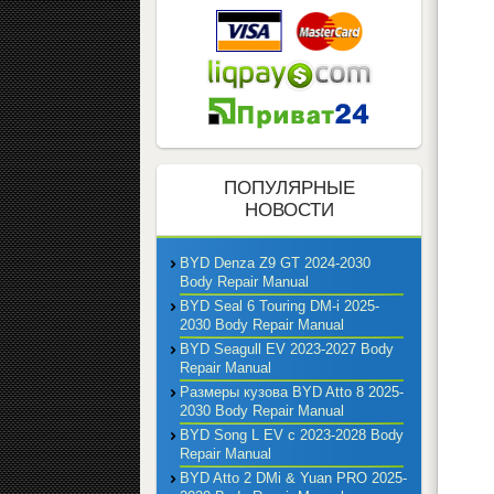
ПОПУЛЯРНЫЕ
НОВОСТИ
BYD Denza Z9 GT 2024-2030
Body Repair Manual
BYD Seal 6 Touring DM-i 2025-
2030 Body Repair Manual
BYD Seagull EV 2023-2027 Body
Repair Manual
Размеры кузова BYD Atto 8 2025-
2030 Body Repair Manual
BYD Song L EV с 2023-2028 Body
Repair Manual
BYD Atto 2 DMi & Yuan PRO 2025-