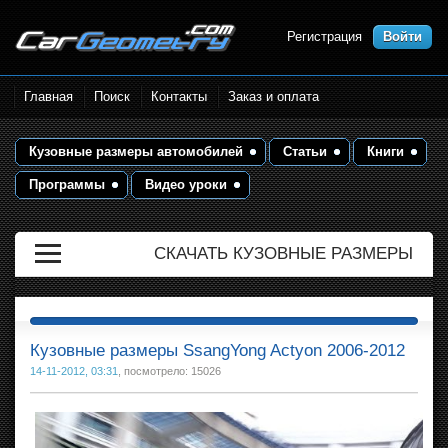
Регистрация
Войти
Размеры кузова автомобилей.
Главная
Поиск
Контакты
Заказ и оплата
Контрольные точки и кузовные
размеры. Геометрия кузова
Кузовные размеры автомобилей
Статьи
Книги
Программы
Видео уроки
СКАЧАТЬ КУЗОВНЫЕ РАЗМЕРЫ
Кузовные размеры SsangYong Actyon 2006-2012
14-11-2012, 03:31
, посмотрело: 15026