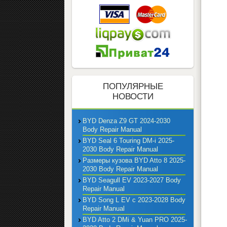
ПОПУЛЯРНЫЕ
НОВОСТИ
BYD Denza Z9 GT 2024-2030
Body Repair Manual
BYD Seal 6 Touring DM-i 2025-
2030 Body Repair Manual
Размеры кузова BYD Atto 8 2025-
2030 Body Repair Manual
BYD Seagull EV 2023-2027 Body
Repair Manual
BYD Song L EV с 2023-2028 Body
Repair Manual
BYD Atto 2 DMi & Yuan PRO 2025-