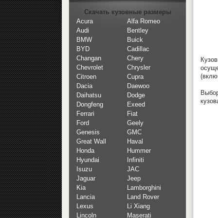
Скачать кузовные размеры
Acura
Alfa Romeo
Audi
Bentley
BMW
Buick
BYD
Cadillac
Changan
Chery
Кузо
Chevrolet
Chrysler
осуще
(вклю
Citroen
Cupra
Dacia
Daewoo
Выбор
Daihatsu
Dodge
кузов
Dongfeng
Exeed
Ferrari
Fiat
Ford
Geely
Genesis
GMC
Great Wall
Haval
Honda
Hummer
Hyundai
Infiniti
Isuzu
JAC
Jaguar
Jeep
Kia
Lamborghini
Lancia
Land Rover
Lexus
Li Xiang
Lincoln
Maserati