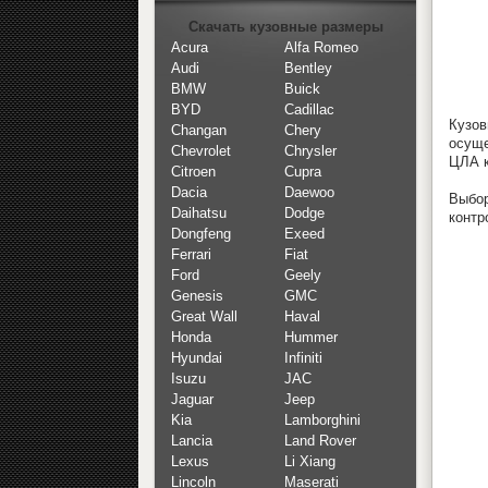
Скачать кузовные размеры
Acura
Alfa Romeo
Audi
Bentley
BMW
Buick
BYD
Cadillac
Кузов
Changan
Chery
осуще
Chevrolet
Chrysler
ЦЛА к
Citroen
Cupra
Dacia
Daewoo
Выбор
Daihatsu
Dodge
контр
Dongfeng
Exeed
Ferrari
Fiat
Ford
Geely
Genesis
GMC
Great Wall
Haval
Honda
Hummer
Hyundai
Infiniti
Isuzu
JAC
Jaguar
Jeep
Kia
Lamborghini
Lancia
Land Rover
Lexus
Li Xiang
Lincoln
Maserati