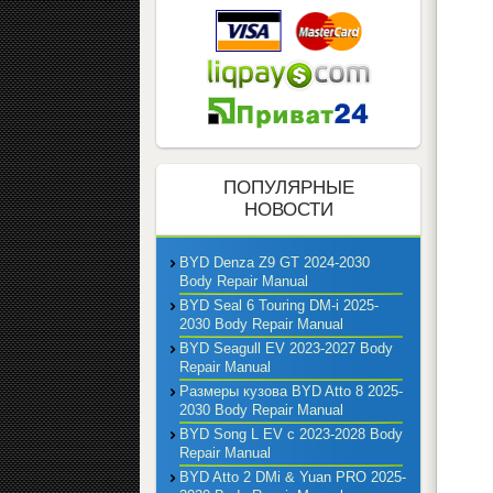
ПОПУЛЯРНЫЕ
НОВОСТИ
BYD Denza Z9 GT 2024-2030
Body Repair Manual
BYD Seal 6 Touring DM-i 2025-
2030 Body Repair Manual
BYD Seagull EV 2023-2027 Body
Repair Manual
Размеры кузова BYD Atto 8 2025-
2030 Body Repair Manual
BYD Song L EV с 2023-2028 Body
Repair Manual
BYD Atto 2 DMi & Yuan PRO 2025-