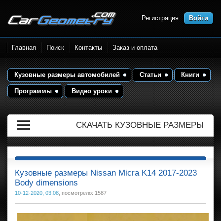
Регистрация
Войти
Размеры кузова автомобилей.
Главная
Поиск
Контакты
Заказ и оплата
Контрольные точки и кузовные
размеры. Геометрия кузова
Кузовные размеры автомобилей
Статьи
Книги
Программы
Видео уроки
СКАЧАТЬ КУЗОВНЫЕ РАЗМЕРЫ
Кузовные размеры Nissan Micra K14 2017-2023
Body dimensions
10-12-2020, 03:08
, посмотрело: 1587