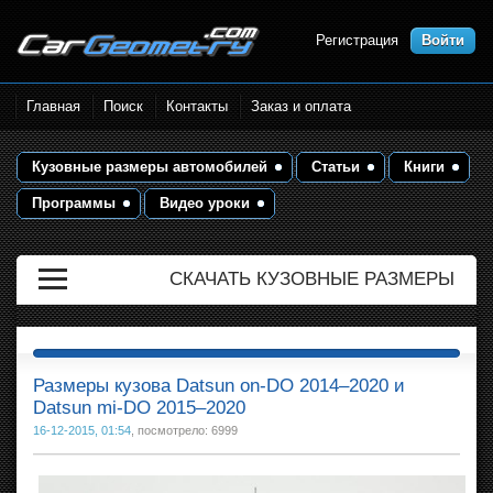
Регистрация
Войти
Размеры кузова автомобилей.
Главная
Поиск
Контакты
Заказ и оплата
Контрольные точки и кузовные
размеры. Геометрия кузова
Кузовные размеры автомобилей
Статьи
Книги
Программы
Видео уроки
СКАЧАТЬ КУЗОВНЫЕ РАЗМЕРЫ
Размеры кузова Datsun on-DO 2014–2020 и
Datsun mi-DO 2015–2020
16-12-2015, 01:54
, посмотрело: 6999