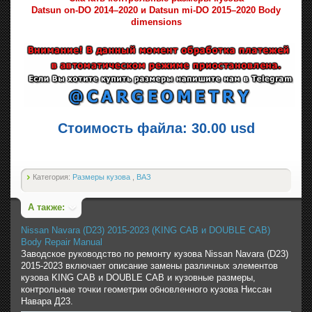
Datsun on-DO 2014–2020 и Datsun mi-DO 2015–2020 Body
dimensions
Стоимость файла: 30.00 usd
Категория:
Размеры кузова
,
ВАЗ
А также:
Nissan Navara (D23) 2015-2023 (KING CAB и DOUBLE CAB)
Body Repair Manual
Заводское руководство по ремонту кузова Nissan Navara (D23)
2015-2023 включает описание замены различных элементов
кузова KING CAB и DOUBLE CAB и кузовные размеры,
контрольные точки геометрии обновленного кузова Ниссан
Навара Д23.