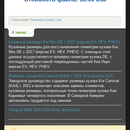
Категория:
Размеры кузова
,
Kia
А также:
Кузовные размеры Kia Niro DE с 2017 (версии EV, HEV, PHEV)
Кузовные размеры для восстановления геометрии кузова Kia
Niro DE с 2017 (версии EV, HEV, PHEV). С помощью этих
данных осуществляется проверка геометрии кузова DE, с
последующей рихтовкой поврежденных частей Киа Ниро
версии EV, HEV, PHEV.
Размеры кузова Kia Carnival (KA4) с 2021 (Kia Sedona USA)
Заводское руководство содержит размеры кузова Kia Carnival
(KA4) с 2021 и включает описание замены элементов,
кузовные размеры, контрольные точки геометрии кузова Киа
Карнивал четвертого поколения. В Северной Америке
автомобиль продаётся под именем
Peugeot 2008 2020-2026 Body dimensions