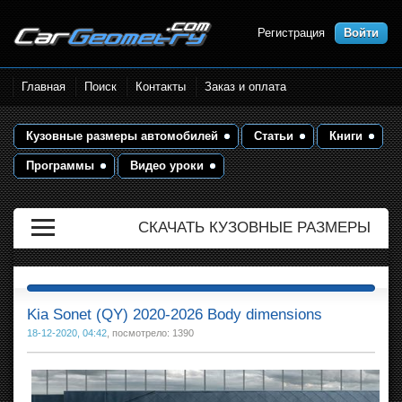
Регистрация
Войти
Размеры кузова автомобилей.
Главная
Поиск
Контакты
Заказ и оплата
Контрольные точки и кузовные
размеры. Геометрия кузова
Кузовные размеры автомобилей
Статьи
Книги
Программы
Видео уроки
СКАЧАТЬ КУЗОВНЫЕ РАЗМЕРЫ
Kia Sonet (QY) 2020-2026 Body dimensions
18-12-2020, 04:42
, посмотрело: 1390