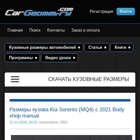
Регистрация
Войти
Размеры кузова автомобилей.
Главная
Поиск
Контакты
Заказ и оплата
Контрольные точки и кузовные
размеры. Геометрия кузова
Кузовные размеры автомобилей
Статьи
Книги
Программы
Видео уроки
СКАЧАТЬ КУЗОВНЫЕ РАЗМЕРЫ
Размеры кузова Kia Sorento (MQ4) с 2021 Body
shop manual
22-12-2020, 04:01
, посмотрело: 2952