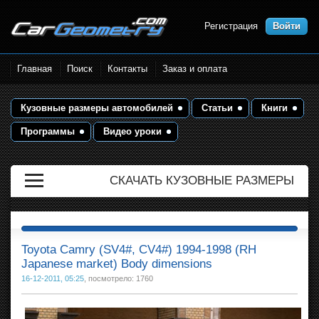
Регистрация
Войти
Размеры кузова автомобилей.
Главная
Поиск
Контакты
Заказ и оплата
Контрольные точки и кузовные
размеры. Геометрия кузова
Кузовные размеры автомобилей
Статьи
Книги
Программы
Видео уроки
СКАЧАТЬ КУЗОВНЫЕ РАЗМЕРЫ
Toyota Camry (SV4#, CV4#) 1994-1998 (RH
Japanese market) Body dimensions
16-12-2011, 05:25
, посмотрело: 1760