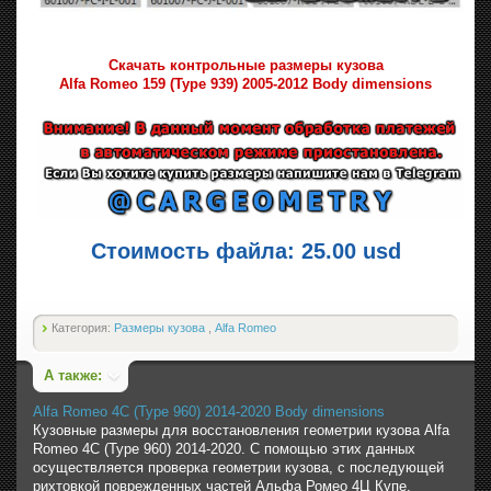
Скачать контрольные размеры кузова
Alfa Romeo 159 (Type 939) 2005-2012 Body dimensions
Стоимость файла: 25.00 usd
Категория:
Размеры кузова
,
Alfa Romeo
А также:
Alfa Romeo 4C (Type 960) 2014-2020 Body dimensions
Кузовные размеры для восстановления геометрии кузова Alfa
Romeo 4C (Type 960) 2014-2020. С помощью этих данных
осуществляется проверка геометрии кузова, с последующей
рихтовкой поврежденных частей Альфа Ромео 4Ц Купе.