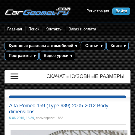
Регистрация
Войти
Размеры кузова автомобилей.
Главная
Поиск
Контакты
Заказ и оплата
Контрольные точки и кузовные
размеры. Геометрия кузова
Кузовные размеры автомобилей
Статьи
Книги
Программы
Видео уроки
СКАЧАТЬ КУЗОВНЫЕ РАЗМЕРЫ
Alfa Romeo 159 (Type 939) 2005-2012 Body
dimensions
5-06-2015, 16:39
, посмотрело: 1888