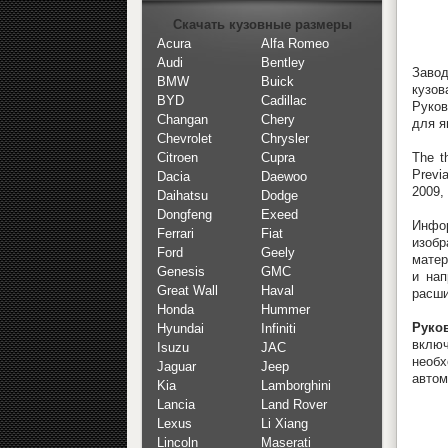
Скачать кузовные размеры
Acura
Alfa Romeo
Audi
Bentley
Завод
BMW
Buick
кузов
BYD
Cadillac
Руков
Changan
Chery
для я
Chevrolet
Chrysler
The t
Citroen
Cupra
Previ
Dacia
Daewoo
2009,
Daihatsu
Dodge
Dongfeng
Exeed
Инфо
Ferrari
Fiat
изоб
Ford
Geely
матер
Genesis
GMC
и нап
Great Wall
Haval
расш
Honda
Hummer
Руков
Hyundai
Infiniti
включ
Isuzu
JAC
необх
Jaguar
Jeep
автом
Kia
Lamborghini
Lancia
Land Rover
Lexus
Li Xiang
Lincoln
Maserati