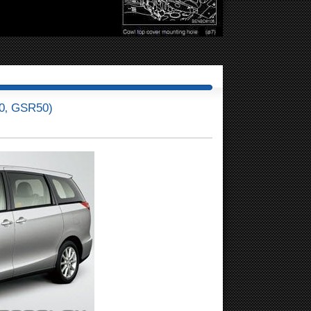
0‚ GSR50)