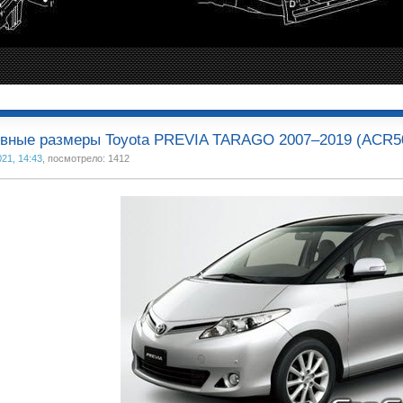
овные размеры Toyota PREVIA TARAGO 2007–2019 (ACR5
021, 14:43
, посмотрело: 1412