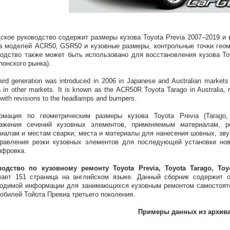
ское руководство содержит размеры кузова Toyota Previa 2007–2019 и
а моделей ACR50‚ GSR50 и кузовные размеры, контрольные точки геоме
одство также может быть использовано для восстановления кузова Toy
понского рынка).
hird generation was introduced in 2006 in Japanese and Australian markets
a in other markets. It is known as the ACR50R Toyota Tarago in Australia, 
 with revisions to the headlamps and bumpers.
рмация по геометрическим размеры кузова Toyota Previa (Tarago
ражения сечений кузовных элементов, применяемым материалам, 
иалам и местам сварки; места и материалы для нанесения шовных, зву
равления резки кузовных элементов для последующей установки нов
ифровка.
одство по кузовному ремонту Toyota Previa, Toyota Tarago, Toyo
ает 151 страница на английском языке. Данный сборник содержит о
одимой информации для занимающихся кузовным ремонтом самостояте
обилей Тойота Превиа третьего поколения.
Примеры данных из архив