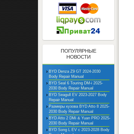
ПОПУЛЯРНЫЕ
НОВОСТИ
BYD Denza Z9 GT 2024-2030
Body Repair Manual
BYD Seal 6 Touring DM-i 2025-
2030 Body Repair Manual
BYD Seagull EV 2023-2027 Body
Repair Manual
Размеры кузова BYD Atto 8 2025-
2030 Body Repair Manual
BYD Atto 2 DMi & Yuan PRO 2025-
2030 Body Repair Manual
BYD Song L EV с 2023-2028 Body