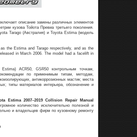
 включает описание замены различных элементов
трии кузова Тойота Превиа третьего поколения.
ota Tarago (Австралия) и Toyota Estima (модель
 as the Estima and Tarago respectively, and as the
released in March 2006. The model had a facelift in
, Estima) ACR50‚ GSR50 контрольным точкам,
рекомендации по применимым типам, методам,
коизолирующих, антикоррозионных мастик; места
ых; типы материалов интерьера, обозначение и
ta Estima 2007–2019 Collision Repair Manual
громное количество исключительно полезной и
льно и владельцев фирм по кузовному ремонту
а