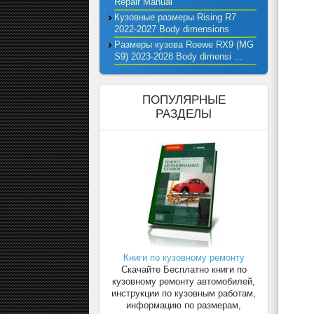
Repair Manual
Кузовные размеры Rising R7
2022-2027 Body dimensions
Размеры кузова Roewe RX9 (MG
S9) 2023-2028 Body dimensi ...
ПОПУЛЯРНЫЕ
РАЗДЕЛЫ
Книги по кузовному ремонту
Скачайте Бесплатно книги по
кузовному ремонту автомобилей,
инструкции по кузовным работам,
информацию по размерам,