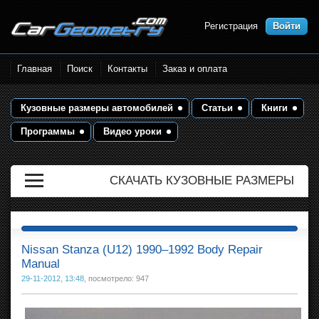
Регистрация
Войти
Размеры кузова автомобилей.
Главная
Поиск
Контакты
Заказ и оплата
Контрольные точки и кузовные
размеры. Геометрия кузова
Кузовные размеры автомобилей
Статьи
Книги
Программы
Видео уроки
СКАЧАТЬ КУЗОВНЫЕ РАЗМЕРЫ
Nissan Stanza (U12) 1990–1992 Body Repair
Manual
29-11-2012, 13:48
, посмотрело: 947