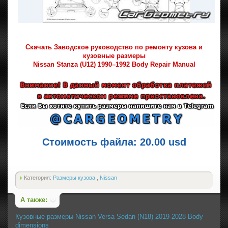
Скачать Заводское руководство по ремонту кузова и
кузовные размеры
Nissan Stanza (U12) 1990–1992 Body Repair Manual
Стоимость файла: 20.00 usd
Категория:
Размеры кузова
,
Nissan
А также:
Кузовные размеры Nissan Versa Sedan (N18) 2019-2028 Body
dimensions