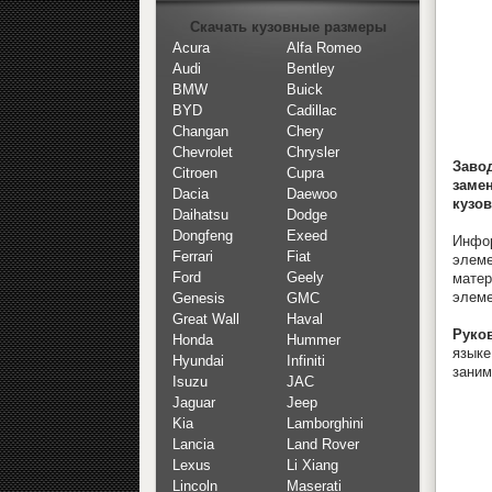
Скачать кузовные размеры
Acura
Alfa Romeo
Audi
Bentley
BMW
Buick
BYD
Cadillac
Changan
Chery
Chevrolet
Chrysler
Заво
Citroen
Cupra
заме
Dacia
Daewoo
кузо
Daihatsu
Dodge
Dongfeng
Exeed
Инфор
Ferrari
Fiat
элеме
Ford
Geely
мате
элеме
Genesis
GMC
Great Wall
Haval
Руков
Honda
Hummer
язык
Hyundai
Infiniti
заним
Isuzu
JAC
Jaguar
Jeep
Kia
Lamborghini
Lancia
Land Rover
Lexus
Li Xiang
Lincoln
Maserati