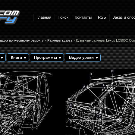
Главная
Поиск
Контакты
RSS
Заказ и спо
точки и
мация по кузовному ремонту
»
Размеры кузова
» Кузовные размеры Lexus LC500C Conver
Книги
Программы
Видео уроки