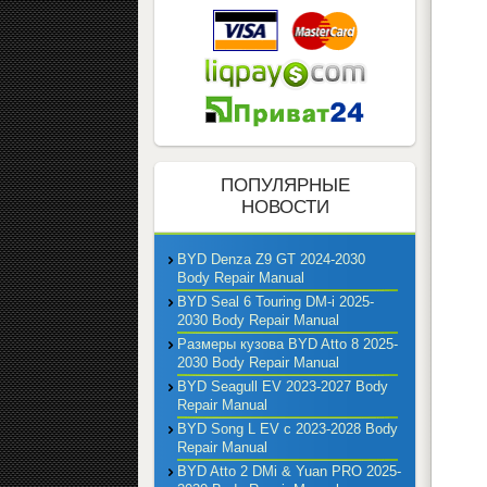
ПОПУЛЯРНЫЕ
НОВОСТИ
BYD Denza Z9 GT 2024-2030
Body Repair Manual
BYD Seal 6 Touring DM-i 2025-
2030 Body Repair Manual
Размеры кузова BYD Atto 8 2025-
2030 Body Repair Manual
BYD Seagull EV 2023-2027 Body
Repair Manual
BYD Song L EV с 2023-2028 Body
Repair Manual
BYD Atto 2 DMi & Yuan PRO 2025-