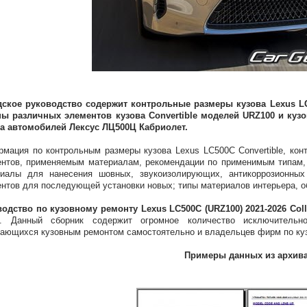
дское руководство содержит контрольные размеры кузова Lexus LC
ны различных элементов кузова Convertible моделей URZ100 и куз
ва автомобилей Лексус ЛЦ500Ц Кабриолет.
мация по контрольным размеры кузова Lexus LC500C Convertible, кон
нтов, применяемым материалам, рекомендации по применимым типам, 
риалы для нанесения шовных, звукоизолирующих, антикоррозионных
нтов для последующей установки новых; типы материалов интерьера, о
одство по кузовному ремонту Lexus LC500C (URZ100) 2021-2026 Coll
е. Данный сборник содержит огромное количество исключитель
ающихся кузовным ремонтом самостоятельно и владельцев фирм по ку
Примеры данных из архив