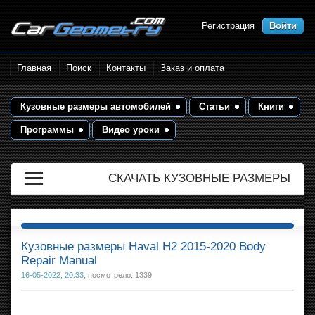
Регистрация
Войти
Размеры кузова автомобилей.
Главная
Поиск
Контакты
Заказ и оплата
Контрольные точки и кузовные
размеры. Геометрия кузова
Кузовные размеры автомобилей
Статьи
Книги
Программы
Видео уроки
СКАЧАТЬ КУЗОВНЫЕ РАЗМЕРЫ
Кузовные размеры Haval H2 2015-2020 Body
Repair Manual
16-05-2022, 20:33
, посмотрело: 1339