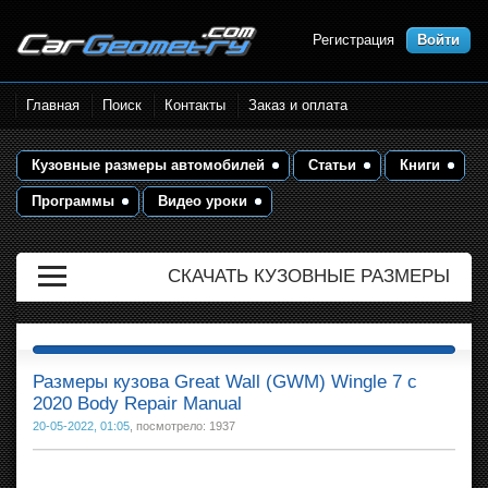
Регистрация
Войти
Размеры кузова автомобилей.
Главная
Поиск
Контакты
Заказ и оплата
Контрольные точки и кузовные
размеры. Геометрия кузова
Кузовные размеры автомобилей
Статьи
Книги
Программы
Видео уроки
СКАЧАТЬ КУЗОВНЫЕ РАЗМЕРЫ
Размеры кузова Great Wall (GWM) Wingle 7 с
2020 Body Repair Manual
20-05-2022, 01:05
, посмотрело: 1937