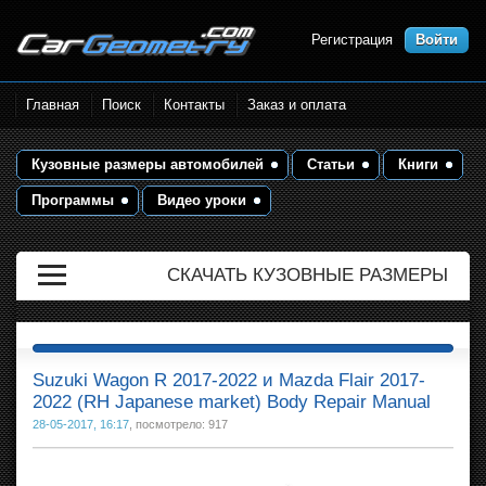
Регистрация
Войти
Размеры кузова автомобилей.
Главная
Поиск
Контакты
Заказ и оплата
Контрольные точки и кузовные
размеры. Геометрия кузова
Кузовные размеры автомобилей
Статьи
Книги
Программы
Видео уроки
СКАЧАТЬ КУЗОВНЫЕ РАЗМЕРЫ
Suzuki Wagon R 2017-2022 и Mazda Flair 2017-
2022 (RH Japanese market) Body Repair Manual
28-05-2017, 16:17
, посмотрело: 917