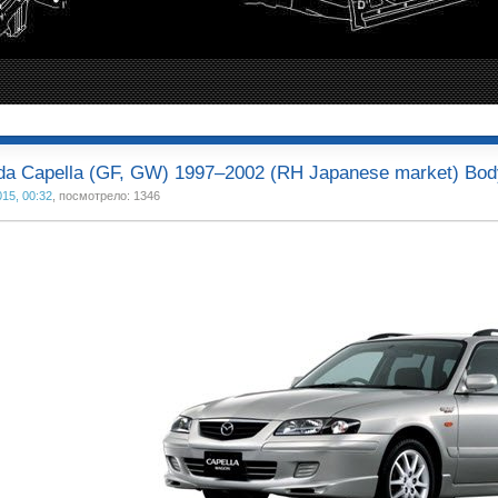
a Capella (GF, GW) 1997–2002 (RH Japanese market) Bod
015, 00:32
, посмотрело: 1346