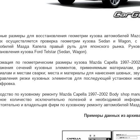
ные размеры для восстановления геометрии кузова автомобилей Mazd
ых осуществляется проверка геометрии кузова Sedan и Wagon, с
мобилей Мазда Капела правый руль для японского рынка. Руков
ановления кузова Ford Telstar (Sedan, Wagon).
рмация по геометрическим размеры кузова Mazda Capella 1997–200
ражения сечений кузовных элементов, применяемым материалам, 
иалам и местам сварки; места и материалы для нанесения шовных, зву
равления резки кузовных элементов для последующей установки нов
ифровка.
одство по кузовному ремонту Mazda Capella 1997–2002 Body shop manu
мное количество исключительно полезной и необходимой инфор
тоятельно и владельцев фирм по кузовному ремонту автомобилей Мазда
Примеры данных из архив