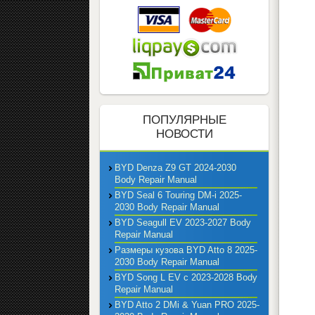
ПОПУЛЯРНЫЕ
НОВОСТИ
BYD Denza Z9 GT 2024-2030
Body Repair Manual
BYD Seal 6 Touring DM-i 2025-
2030 Body Repair Manual
BYD Seagull EV 2023-2027 Body
Repair Manual
Размеры кузова BYD Atto 8 2025-
2030 Body Repair Manual
BYD Song L EV с 2023-2028 Body
Repair Manual
BYD Atto 2 DMi & Yuan PRO 2025-