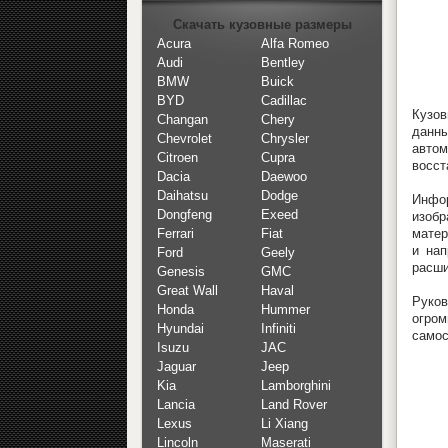
Скачать кузовные размеры
Acura
Alfa Romeo
Audi
Bentley
BMW
Buick
BYD
Cadillac
Кузов
Changan
Chery
данн
Chevrolet
Chrysler
авто
Citroen
Cupra
восст
Dacia
Daewoo
Daihatsu
Dodge
Инфо
Dongfeng
Exeed
изоб
матер
Ferrari
Fiat
и нап
Ford
Geely
расш
Genesis
GMC
Great Wall
Haval
Руков
Honda
Hummer
огро
Hyundai
Infiniti
самос
Isuzu
JAC
Jaguar
Jeep
Kia
Lamborghini
Lancia
Land Rover
Lexus
Li Xiang
Lincoln
Maserati