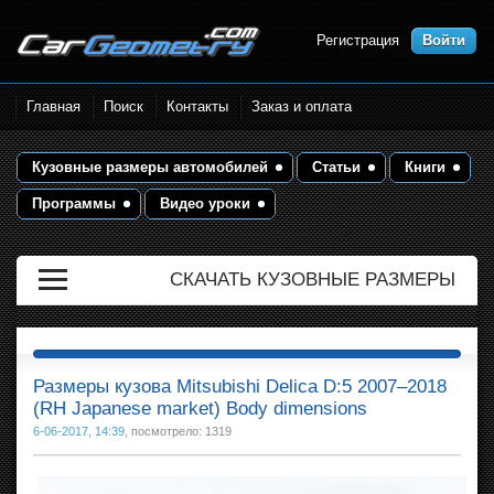
Регистрация
Войти
Размеры кузова автомобилей.
Главная
Поиск
Контакты
Заказ и оплата
Контрольные точки и кузовные
размеры. Геометрия кузова
Кузовные размеры автомобилей
Статьи
Книги
Программы
Видео уроки
СКАЧАТЬ КУЗОВНЫЕ РАЗМЕРЫ
Размеры кузова Mitsubishi Delica D:5 2007–2018
(RH Japanese market) Body dimensions
6-06-2017, 14:39
, посмотрело: 1319