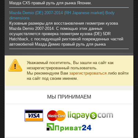
Мазда CX5 правый руль для рынка Японии.
Mazda Demio (DE) 2007-2014 (RH Japanese market) Body
dimensions
Кузовные размеры для восстановления геометрии кузова
Mazda Demio 2007-2014. С помощью этих данных
осуществляется проверка геометрии кузова (DE) 5DR
Hatchback, с последующей рихтовкой поврежденных частей
автомобилей Мазда Демио правый руль для рынка
Уважаемый посетитель, Вы зашли на сайт как
незарегистрированный пользователь.
Мы рекомендуем Вам
зарегистрироваться
либо войти
на сайт под своим именем.
МЫ ПРИНИМАЕМ