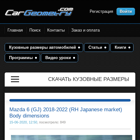
Регистрация
Войти
Размеры кузова автомобилей.
Главная
Поиск
Контакты
Заказ и оплата
Контрольные точки и кузовные
размеры. Геометрия кузова
Кузовные размеры автомобилей
Статьи
Книги
Программы
Видео уроки
СКАЧАТЬ КУЗОВНЫЕ РАЗМЕРЫ
Mazda 6 (GJ) 2018-2022 (RH Japanese market)
Body dimensions
15-06-2020, 12:50
, посмотрело: 849