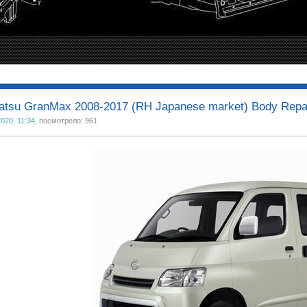
atsu GranMax 2008-2017 (RH Japanese market) Body Repa
020, 11:34
, посмотрело: 961