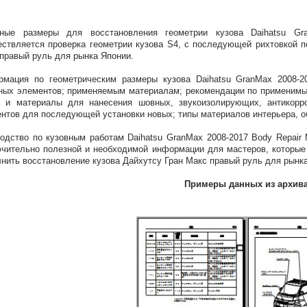
вные размеры для восстановления геометрии кузова Daihatsu G
ствляется проверка геометрии кузова S4, с последующей рихтовкой 
правый руль для рынка Японии.
мация по геометрическим размеры кузова Daihatsu GranMax 2008-20
ных элементов; применяемым материалам; рекомендации по применимы
 и материалы для нанесения шовных, звукоизолирующих, антикорро
нтов для последующей установки новых; типы материалов интерьера, о
одство по кузовным работам Daihatsu GranMax 2008-2017 Body Repair 
чительно полезной и необходимой информации для мастеров, которые
нить восстановление кузова Дайхутсу Гран Макс правый руль для рынк
Примеры данных из архив