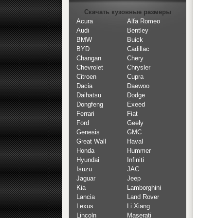
Скачать кузовные размеры
Acura
Alfa Romeo
Audi
Bentley
BMW
Buick
BYD
Cadillac
Changan
Chery
Chevrolet
Chrysler
Citroen
Cupra
Dacia
Daewoo
Daihatsu
Dodge
Dongfeng
Exeed
Ferrari
Fiat
Ford
Geely
Genesis
GMC
Great Wall
Haval
Honda
Hummer
Hyundai
Infiniti
Isuzu
JAC
Jaguar
Jeep
Kia
Lamborghini
Lancia
Land Rover
Lexus
Li Xiang
Lincoln
Maserati