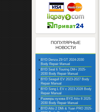
ПОПУЛЯРНЫЕ
НОВОСТИ
BYD Denza Z9 GT 2024-2030
Body Repair Manual
BYD Seal 6 Touring DM-i 2025-
2030 Body Repair Manual
BYD Seagull EV 2023-2027 Body
Repair Manual
BYD Song L EV с 2023-2028 Body
Repair Manual
Размеры кузова BYD Atto 8 2025-
2030 Body Repair Manual
BYD Atto 2 DMi & Yuan PRO 2025-