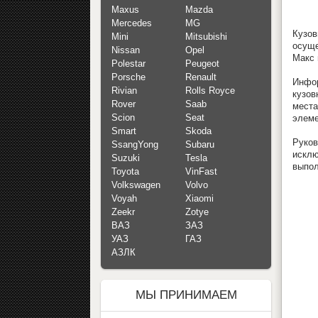
Maxus
Mazda
Mercedes
MG
Кузо
Mini
Mitsubishi
осуще
Nissan
Opel
Макс 
Polestar
Peugeot
Porsche
Renault
Инфор
Rivian
Rolls Royce
кузов
Rover
Saab
места
Scion
Seat
элеме
Smart
Skoda
Руков
SsangYong
Subaru
исклю
Suzuki
Tesla
выпол
Toyota
VinFast
Volkswagen
Volvo
Voyah
Xiaomi
Zeekr
Zotye
ВАЗ
ЗАЗ
УАЗ
ГАЗ
АЗЛК
МЫ ПРИНИМАЕМ